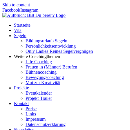
Skip to content
Facebook
Instagram
Startseite
Vita
Segeln
Bildungsurlaub Segeln
Persönlichkeitsentwicklung
Only Ladies-Reines Segelvergnügen
Weitere Coachingthemen
Life Coaching
Frauen in (Männer) Berufen
Bühnencoaching
Bewegungscoaching
Mut zur Kreativität
Projekte
Eventkalender
Projekt-Trailer
Kontakt
Preise
Links
Impressum
Datenschutzerklärung
Newsletter