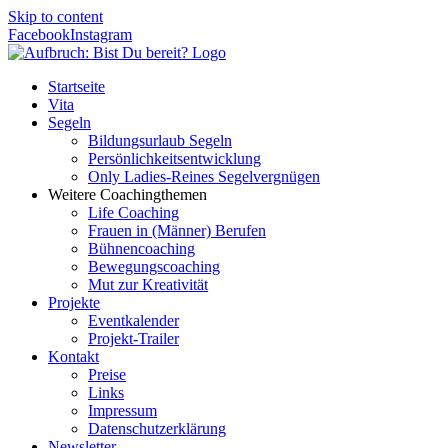
Skip to content
Facebook
Instagram
Startseite
Vita
Segeln
Bildungsurlaub Segeln
Persönlichkeitsentwicklung
Only Ladies-Reines Segelvergnügen
Weitere Coachingthemen
Life Coaching
Frauen in (Männer) Berufen
Bühnencoaching
Bewegungscoaching
Mut zur Kreativität
Projekte
Eventkalender
Projekt-Trailer
Kontakt
Preise
Links
Impressum
Datenschutzerklärung
Newsletter