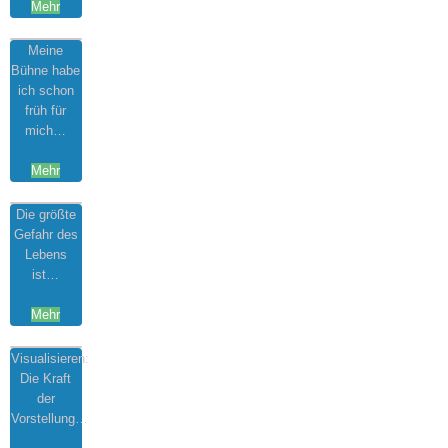
Mehr
Meine
Bühne habe
ich schon
früh für
mich…
Mehr
Die größte
Gefahr des
Lebens
ist…
Mehr
Visualisieren:
Die Kraft
der
Vorstellung…