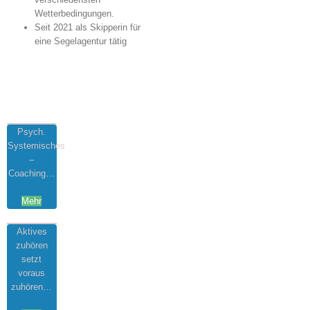
Wetterbedingungen.
Seit 2021 als Skipperin für
eine Segelagentur tätig
Psych.
Systemisches
–
Coaching…
Mehr
Aktives
zuhören
setzt
voraus
zuhören…