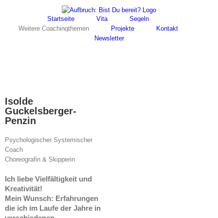
Skip
Facebook
Instagram
to
Startseite
Vita
Segeln
content
Weitere Coachingthemen
Projekte
Kontakt
Newsletter
Isolde
Guckelsberger-
Penzin
Psychologischer Systemischer
Coach
Choreografin & Skipperin
Ich liebe Vielfältigkeit und
Kreativität!
Mein Wunsch: Erfahrungen
die ich im Laufe der Jahre in
verschiedenen