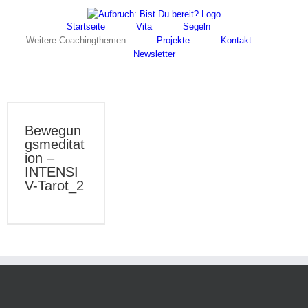
Skip
Facebook
Instagram
to
Startseite
Vita
Segeln
content
Weitere Coachingthemen
Projekte
Kontakt
Newsletter
Bewegun
gsmeditat
ion –
INTENSI
V-Tarot_2