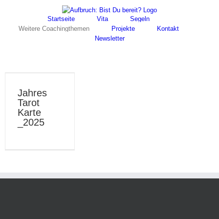
Skip
Facebook
Instagram
to
Startseite
Vita
Segeln
content
Weitere Coachingthemen
Projekte
Kontakt
Newsletter
Jahres
Tarot
Karte
_2025