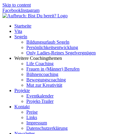
Skip to content
Facebook
Instagram
Startseite
Vita
Segeln
Bildungsurlaub Segeln
Persönlichkeitsentwicklung
Only Ladies-Reines Segelvergnügen
Weitere Coachingthemen
Life Coaching
Frauen in (Männer) Berufen
Bühnencoaching
Bewegungscoaching
Mut zur Kreativität
Projekte
Eventkalender
Projekt-Trailer
Kontakt
Preise
Links
Impressum
Datenschutzerklärung
Newsletter