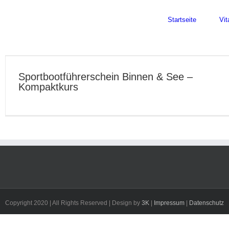
Skip
Facebook
Instagram
to
Startseite
Vit
content
Sportbootführerschein Binnen & See –
Kompaktkurs
Copyright 2020 | All Rights Reserved | Design by
3K
|
Impressum
|
Datenschutz