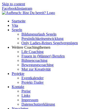
Skip to content
Facebook
Instagram
Startseite
Vita
Segeln
Bildungsurlaub Segeln
Persönlichkeitsentwicklung
Only Ladies-Reines Segelvergnügen
Weitere Coachingthemen
Life Coaching
Frauen in (Männer) Berufen
Bühnencoaching
Bewegungscoaching
Mut zur Kreativität
Projekte
Eventkalender
Projekt-Trailer
Kontakt
Preise
Links
Impressum
Datenschutzerklärung
Newsletter