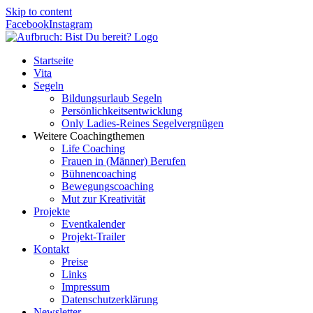
Skip to content
Facebook
Instagram
Startseite
Vita
Segeln
Bildungsurlaub Segeln
Persönlichkeitsentwicklung
Only Ladies-Reines Segelvergnügen
Weitere Coachingthemen
Life Coaching
Frauen in (Männer) Berufen
Bühnencoaching
Bewegungscoaching
Mut zur Kreativität
Projekte
Eventkalender
Projekt-Trailer
Kontakt
Preise
Links
Impressum
Datenschutzerklärung
Newsletter