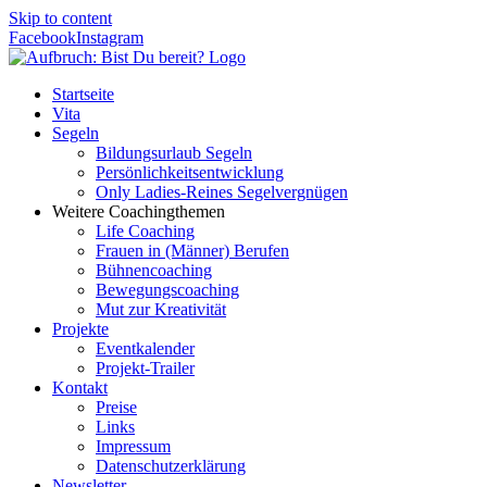
Skip to content
Facebook
Instagram
Startseite
Vita
Segeln
Bildungsurlaub Segeln
Persönlichkeitsentwicklung
Only Ladies-Reines Segelvergnügen
Weitere Coachingthemen
Life Coaching
Frauen in (Männer) Berufen
Bühnencoaching
Bewegungscoaching
Mut zur Kreativität
Projekte
Eventkalender
Projekt-Trailer
Kontakt
Preise
Links
Impressum
Datenschutzerklärung
Newsletter