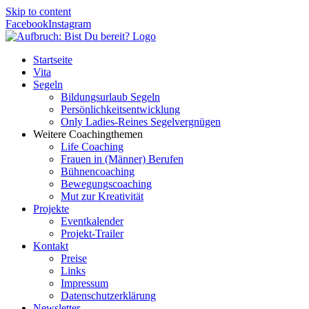
Skip to content
Facebook
Instagram
Startseite
Vita
Segeln
Bildungsurlaub Segeln
Persönlichkeitsentwicklung
Only Ladies-Reines Segelvergnügen
Weitere Coachingthemen
Life Coaching
Frauen in (Männer) Berufen
Bühnencoaching
Bewegungscoaching
Mut zur Kreativität
Projekte
Eventkalender
Projekt-Trailer
Kontakt
Preise
Links
Impressum
Datenschutzerklärung
Newsletter