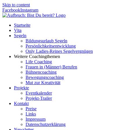
Skip to content
Facebook
Instagram
Startseite
Vita
Segeln
Bildungsurlaub Segeln
Persönlichkeitsentwicklung
Only Ladies-Reines Segelvergnügen
Weitere Coachingthemen
Life Coaching
Frauen in (Männer) Berufen
Bühnencoaching
Bewegungscoaching
Mut zur Kreativität
Projekte
Eventkalender
Projekt-Trailer
Kontakt
Preise
Links
Impressum
Datenschutzerklärung
Newsletter