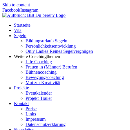
Skip to content
Facebook
Instagram
Startseite
Vita
Segeln
Bildungsurlaub Segeln
Persönlichkeitsentwicklung
Only Ladies-Reines Segelvergnügen
Weitere Coachingthemen
Life Coaching
Frauen in (Männer) Berufen
Bühnencoaching
Bewegungscoaching
Mut zur Kreativität
Projekte
Eventkalender
Projekt-Trailer
Kontakt
Preise
Links
Impressum
Datenschutzerklärung
Newsletter