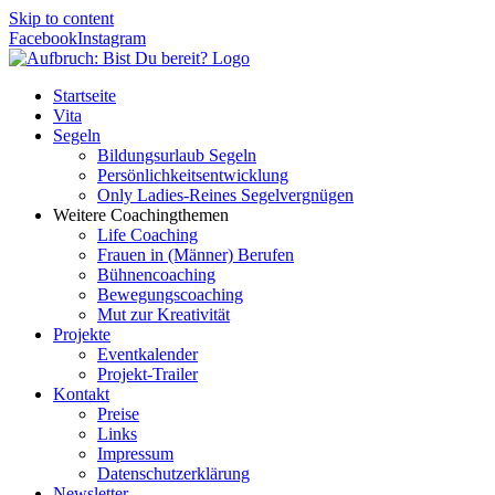
Skip to content
Facebook
Instagram
Startseite
Vita
Segeln
Bildungsurlaub Segeln
Persönlichkeitsentwicklung
Only Ladies-Reines Segelvergnügen
Weitere Coachingthemen
Life Coaching
Frauen in (Männer) Berufen
Bühnencoaching
Bewegungscoaching
Mut zur Kreativität
Projekte
Eventkalender
Projekt-Trailer
Kontakt
Preise
Links
Impressum
Datenschutzerklärung
Newsletter