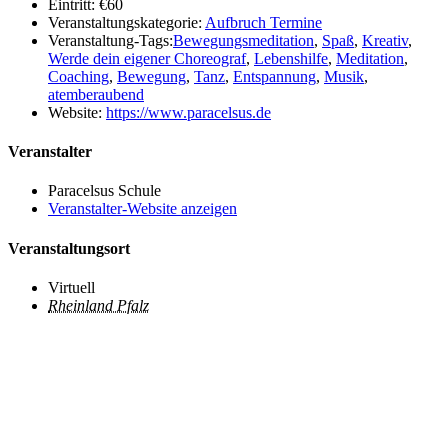
Eintritt:
€60
Veranstaltungskategorie:
Aufbruch Termine
Veranstaltung-Tags:
Bewegungsmeditation
,
Spaß
,
Kreativ
,
Werde dein eigener Choreograf
,
Lebenshilfe
,
Meditation
,
Coaching
,
Bewegung
,
Tanz
,
Entspannung
,
Musik
,
atemberaubend
Website:
https://www.paracelsus.de
Veranstalter
Paracelsus Schule
Veranstalter-Website anzeigen
Veranstaltungsort
Virtuell
Rheinland Pfalz