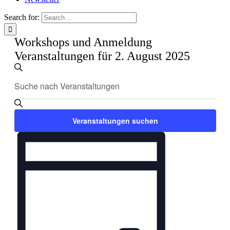
Search for:
Workshops und Anmeldung
Veranstaltungen für 2. August 2025
Veranstaltungen
Bitte
Suche
Suche
Schlüsselwort
und
eingeben.
Suche
Ansichten,
nach
Veranstaltungen suchen
Navigation
Veranstaltungen
Schlüsselwort.
Veranstaltung
Ansichten-
Navigation