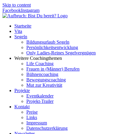
Skip to content
Facebook
Instagram
Startseite
Vita
Segeln
Bildungsurlaub Segeln
Persönlichkeitsentwicklung
Only Ladies-Reines Segelvergnügen
Weitere Coachingthemen
Life Coaching
Frauen in (Männer) Berufen
Bühnencoaching
Bewegungscoaching
Mut zur Kreativität
Projekte
Eventkalender
Projekt-Trailer
Kontakt
Preise
Links
Impressum
Datenschutzerklärung
Newsletter