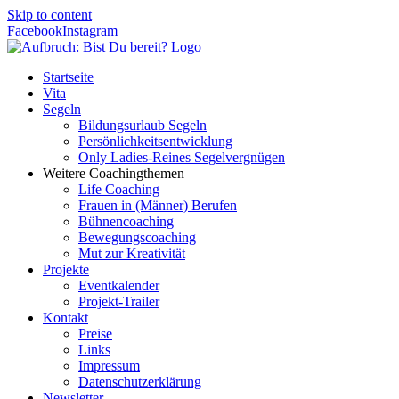
Skip to content
Facebook
Instagram
Startseite
Vita
Segeln
Bildungsurlaub Segeln
Persönlichkeitsentwicklung
Only Ladies-Reines Segelvergnügen
Weitere Coachingthemen
Life Coaching
Frauen in (Männer) Berufen
Bühnencoaching
Bewegungscoaching
Mut zur Kreativität
Projekte
Eventkalender
Projekt-Trailer
Kontakt
Preise
Links
Impressum
Datenschutzerklärung
Newsletter