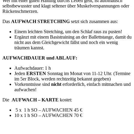
Wer mit einer guten Haltung durchs Leben geht, ist automatisch
selbstbewusster und klagt seltener über Muskelverspannungen oder
Rückenschmerzen.
Das
AUFWACH STRETCHING
setzt sich zusammen aus:
Einem leichten Stretching, um den Schlaf raus zu pusten!
Ergänzt mit einem Basistraining an der Ballettstange, damit du
nicht aus dem Gleichgewicht fällst und noch ein wenig
träumen kannst.
AUFWACHDAUER und ABLAUF:
Aufwachdauer: 1 h
Jeden
ERSTEN
Sonntag im Monat von 11-12 Uhr. (Termine
im 5er Block, werden rechtzeitig bekannt gegeben)
Vorkenntnisse sind
nicht
erforderlich, einfach mitmachen und
aufwachen!
Die
AUFWACH – KARTE
kostet:
5 x 1 h SO – AUFWACHEN 45 €
10 x 1 h SO – AUFWACHEN 70 €