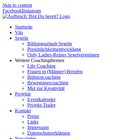
Skip to content
Facebook
Instagram
Startseite
Vita
Segeln
Bildungsurlaub Segeln
Persönlichkeitsentwicklung
Only Ladies-Reines Segelvergnügen
Weitere Coachingthemen
Life Coaching
Frauen in (Männer) Berufen
Bühnencoaching
Bewegungscoaching
Mut zur Kreativität
Projekte
Eventkalender
Projekt-Trailer
Kontakt
Preise
Links
Impressum
Datenschutzerklärung
Newsletter