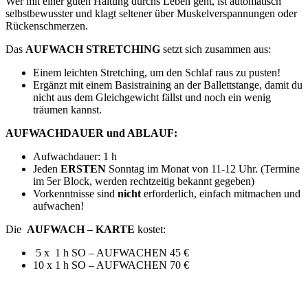
Wer mit einer guten Haltung durchs Leben geht, ist automatisch
selbstbewusster und klagt seltener über Muskelverspannungen oder
Rückenschmerzen.
Das
AUFWACH STRETCHING
setzt sich zusammen aus:
Einem leichten Stretching, um den Schlaf raus zu pusten!
Ergänzt mit einem Basistraining an der Ballettstange, damit du
nicht aus dem Gleichgewicht fällst und noch ein wenig
träumen kannst.
AUFWACHDAUER und ABLAUF:
Aufwachdauer: 1 h
Jeden
ERSTEN
Sonntag im Monat von 11-12 Uhr. (Termine
im 5er Block, werden rechtzeitig bekannt gegeben)
Vorkenntnisse sind
nicht
erforderlich, einfach mitmachen und
aufwachen!
Die
AUFWACH – KARTE
kostet:
5 x 1 h SO – AUFWACHEN 45 €
10 x 1 h SO – AUFWACHEN 70 €