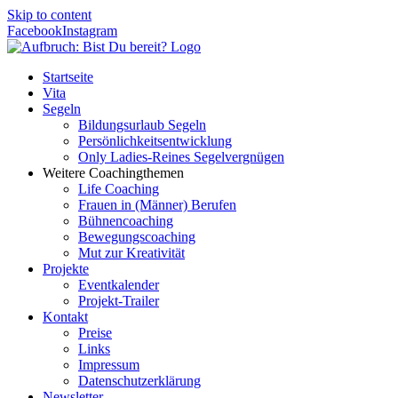
Skip to content
Facebook
Instagram
Startseite
Vita
Segeln
Bildungsurlaub Segeln
Persönlichkeitsentwicklung
Only Ladies-Reines Segelvergnügen
Weitere Coachingthemen
Life Coaching
Frauen in (Männer) Berufen
Bühnencoaching
Bewegungscoaching
Mut zur Kreativität
Projekte
Eventkalender
Projekt-Trailer
Kontakt
Preise
Links
Impressum
Datenschutzerklärung
Newsletter