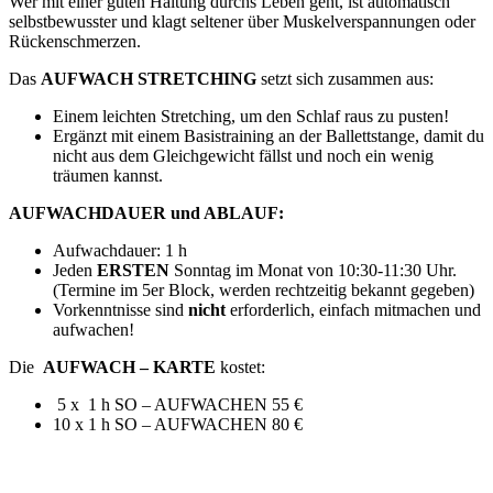
Wer mit einer guten Haltung durchs Leben geht, ist automatisch
selbstbewusster und klagt seltener über Muskelverspannungen oder
Rückenschmerzen.
Das
AUFWACH STRETCHING
setzt sich zusammen aus:
Einem leichten Stretching, um den Schlaf raus zu pusten!
Ergänzt mit einem Basistraining an der Ballettstange, damit du
nicht aus dem Gleichgewicht fällst und noch ein wenig
träumen kannst.
AUFWACHDAUER und ABLAUF:
Aufwachdauer: 1 h
Jeden
ERSTEN
Sonntag im Monat von 10:30-11:30 Uhr.
(Termine im 5er Block, werden rechtzeitig bekannt gegeben)
Vorkenntnisse sind
nicht
erforderlich, einfach mitmachen und
aufwachen!
Die
AUFWACH – KARTE
kostet:
5 x 1 h SO – AUFWACHEN 55 €
10 x 1 h SO – AUFWACHEN 80 €